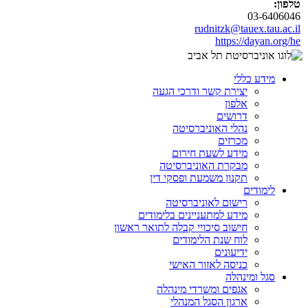
טלפון:
03-6406046
rudnitzk@tauex.tau.ac.il
https://dayan.org/he
מידע כללי
יצירת קשר ודרכי הגעה
אלפון
דרושים
נהלי האוניברסיטה
מכרזים
מידע לשעת חירום
מבקרת האוניברסיטה
תקנון משמעת ופסקי דין
לימודים
רישום לאוניברסיטה
מידע למתעניינים בלימודים
חישוב סיכויי קבלה לתואר ראשון
לוח שנת הלימודים
ידיעונים
כניסה לאזור האישי
סגל ומינהלה
אגפים ומשרדי מינהלה
ארגון הסגל המנהלי