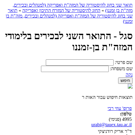
תואר שני בחוג להיסטוריה של המזה"ת ואפריקה (למנהלים ובכירים,
מזה"ת בן זמננו)
»
החוג להיסטוריה של המזרח התיכון ואפריקה
»
תואר
שני בחוג להיסטוריה של המזה"ת ואפריקה (למנהלים ובכירים, מזה"ת בן
זמננו)
סגל - התואר השני לבכירים בלימודי
המזה"ת בן-זמננו
שם פרטי:
שם משפחה:
נקה
תוצאות חיפוש עבור האות ר
פרופ' עוזי רבי
טלפון:
4995 (פנימי)
urabi@tauex.tau.ac.il
ד"ר אריק רודניצקי