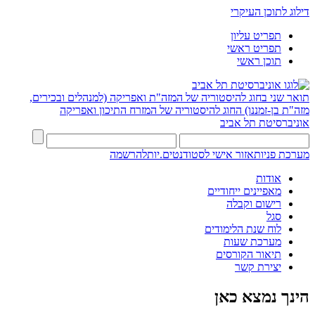
דילוג לתוכן העיקרי
תפריט עליון
תפריט ראשי
תוכן ראשי
תואר שני בחוג להיסטוריה של המזה"ת ואפריקה (למנהלים ובכירים,
מזה"ת בן-זמננו)
החוג להיסטוריה של המזרח התיכון ואפריקה
אוניברסיטת תל אביב
מערכת פניות
אזור אישי לסטודנטים.יות
להרשמה
אודות
מאפיינים ייחודיים
רישום וקבלה
סגל
לוח שנת הלימודים
מערכת שעות
תיאור הקורסים
יצירת קשר
הינך נמצא כאן