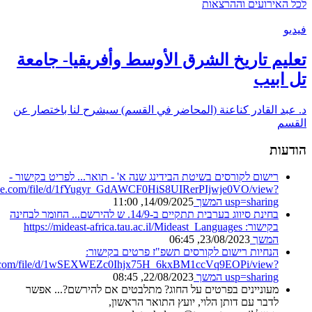
לכל האירועים וההרצאות
فيديو
تعليم تاريخ الشرق الأوسط وأفريقيا- جامعة
تل ابيب
د. عبد القادر كناعنة (المحاضر في القسم) سيشرح لنا باختصار عن
القسم
הודעות
רישום לקורסים בשיטת הבידינג שנה א' - תואר...
לפריט בקישור -
oogle.com/file/d/1fYugyr_GdAWCF0HiS8UIRerPIjwje0VO/view?
usp=sharing
המשך
14/09/2025, 11:00
בחינת סיווג בערבית תתקיים ב-14/9. ש להירשם...
החומר לבחינה
בקישור: https://mideast-africa.tau.ac.il/Mideast_Languages
המשך
23/08/2023, 06:45
הנחיות רישום לקורסים תשפ"ז
פרטים בקישור:
gle.com/file/d/1wSEXWEZc0Ihjx75H_6kxBM1ccVq9EOPi/view?
usp=sharing
המשך
22/08/2023, 08:45
מעוניינים בפרטים על החוג? מתלבטים אם להירשם?...
אפשר
לדבר עם דותן הלוי, יועץ התואר הראשון,