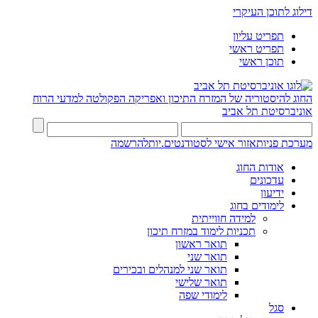
דילוג לתוכן העיקרי
תפריט עליון
תפריט ראשי
תוכן ראשי
החוג להיסטוריה של המזרח התיכון ואפריקה
הפקולטה למדעי הרוח
אוניברסיטת תל אביב
מערכת פניות
אזור אישי לסטודנטים.יות
להרשמה
אודות החוג
עדכונים
ידיעון
לימודים בחוג
למידה חווייתית
תכניות לימוד במזרח תיכון
תואר ראשון
תואר שני
תואר שני למנהלים ובכירים
תואר שלישי
לימודי שפה
סגל