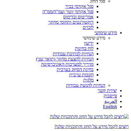
סגל החוג
סגל אקדמי בכיר
סגל אקדמי זוטר ועמ"ה/ממ"ה
אמריטוס ובדימוס
דוקטורנטים ותחומי מחקר
לזכרם
מידע שימושי
מידע שימושי
ידיעון
לוח בחינות
הנחיות לכתיבת עבודות
הנחיות להצעת מחקר (תואר שני)
מדריך למערכות האוניברסיטה
בחינת הסיווג בערבית
חונכות ערבית
מלגות
הנחיות להגשת עבודות
יצירת קשר
פייסבוק
ﺍﻟﻌﺮﺑﻳﺔ
English
רוצים לקבל מידע על החוג והתוכניות שלנו?