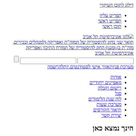
דילוג לתוכן העיקרי
תפריט עליון
תפריט ראשי
תוכן ראשי
תואר שני בחוג להיסטוריה של המזה"ת ואפריקה (למנהלים ובכירים,
מזה"ת בן-זמננו)
החוג להיסטוריה של המזרח התיכון ואפריקה
אוניברסיטת תל אביב
מערכת פניות
אזור אישי לסטודנטים.יות
להרשמה
אודות
מאפיינים ייחודיים
רישום וקבלה
סגל
לוח שנת הלימודים
מערכת שעות
תיאור הקורסים
יצירת קשר
הינך נמצא כאן