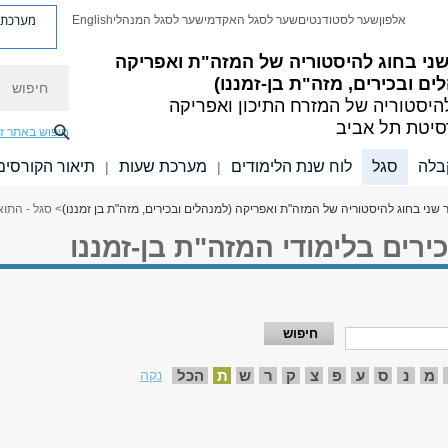
מערכת פ
אלפון
שער לסטודנטים
שער לסגל האקדמי
שער לסגל המנהלי
English
ני בחוג להיסטוריה של המזה"ת ואפריקה
חיפוש
ים ובכירים, מזה"ת בן-זמננו)
היסטוריה של המזרח התיכון ואפריקה
סיטת תל אביב
חיפוש באתר ז
בלה
סגל
לוח שנת הלימודים
מערכת שעות
תיאור הקורסים
|
|
 שני בחוג להיסטוריה של המזה"ת ואפריקה (למנהלים ובכירים, מזה"ת בן זמננו)
> סגל - התוא
ירים בלימודי המזה"ת בן-זמננו
מ
נ
ס
ע
פ
צ
ק
ר
ש
ת
הכל
נקה