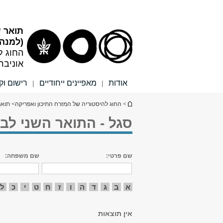
תוכן
תפריט
עליון
ראשי
תואר ש
(למנהל
החוג ל
אוניבר
אודות
מאפיינים ייחודיים
רישום וק
|
|
הינך נמצא כאן
>
החוג להיסטוריה של המזרח התיכון ואפריקה
>
תואר
סגל - התואר השני לבכ
שם פרטי:
שם משפחה:
א
ב
ג
ד
ה
ו
ז
ח
ט
י
כ
ל
אין תוצאות