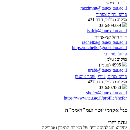
ד"ר רז צימט
razzimmt@tauex.tau.ac.il
פרופ' נורית צפריר
מיקום:
גילמן, חדר 431
03-6409339
tsafrir@tauex.tau.ac.il
ד"ר רחל קנץ-פידר
rachelka@tauex.tau.ac.il
https://rachelka@post.tau.ac.il
פרופ' עוזי רבי
מיקום:
גילמן
4995 (פנימי)
urabi@tauex.tau.ac.il
פרופ' מרים [מירי] שפר מוסנזון
מיקום:
גילמן, חדר 427
03-6407060
shefer@tauex.tau.ac.il
https://www.tau.ac.il/profile/shefer
סגל אקדמי זוטר ועמ"ה/ממ"ה
עדנה דהרי
יחידה:
חוג להיסטוריה של המזרח התיכון ואפריקה