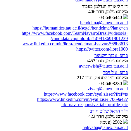
ד"ר ליאורה הנדלמן-בעבור
מיקום:
גילמן, חדר 406
03-6406440
hendelma@tauex.tau.ac.il
https://humanities.tau.ac.il/segel/hendelma/?lang=en
https://www.facebook.com/TeamNavarroBrasil/videos/la-
candidata-capitulo-4/2149913691901239/
www.linkedin.com/in/liora-hendelman-baavur-568b8613
https://twitter.com/liora1000
פרופ' אבנר וישניצר
מיקום:
גילמן, חדר 453ב
avnerwish@tauex.tau.ac.il
פרופ' איל זיסר
מיקום:
בנין הסנאט, חדר 217
03-6408280
zisser@tauex.tau.ac.il
https://www.facebook.com/eyal.zisser?fref=ts
https://www.linkedin.com/in/eyal-ziser-7069a42?
trk=nav_responsive_tab_profile_pic
ד"ר הראל שלום חורב
מיקום:
גילמן, חדר 422
2502 (פנימי)
halivaha@tauex.tau.ac.il