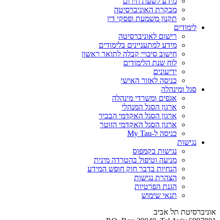
מידע לשעת חירום
מבקרת האוניברסיטה
תקנון משמעת ופסקי דין
לימודים
רישום לאוניברסיטה
מידע למתעניינים בלימודים
חישוב סיכויי קבלה לתואר ראשון
לוח שנת הלימודים
ידיעונים
כניסה לאזור האישי
סגל ומינהלה
אגפים ומשרדי מינהלה
ארגון הסגל המנהלי
ארגון הסגל האקדמי הבכיר
ארגון הסגל האקדמי הזוטר
כניסה ל-My Tau
נגישות
נגישות בקמפוס
מניעה וטיפול בהטרדה מינית
הנחיות בדבר חוק חופש המידע
הצהרת נגישות
הגנת הפרטיות
תנאי שימוש
אוניברסיטת תל אביב