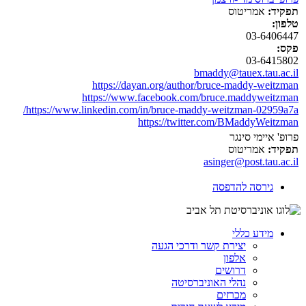
תפקיד:
אמריטוס
טלפון:
03-6406447
פקס:
03-6415802
bmaddy@tauex.tau.ac.il
https://dayan.org/author/bruce-maddy-weitzman
https://www.facebook.com/bruce.maddyweitzman
https://www.linkedin.com/in/bruce-maddy-weitzman-02959a7a/
https://twitter.com/BMaddyWeitzman
פרופ' איימי סינגר
תפקיד:
אמריטוס
asinger@post.tau.ac.il
גירסה להדפסה
מידע כללי
יצירת קשר ודרכי הגעה
אלפון
דרושים
נהלי האוניברסיטה
מכרזים