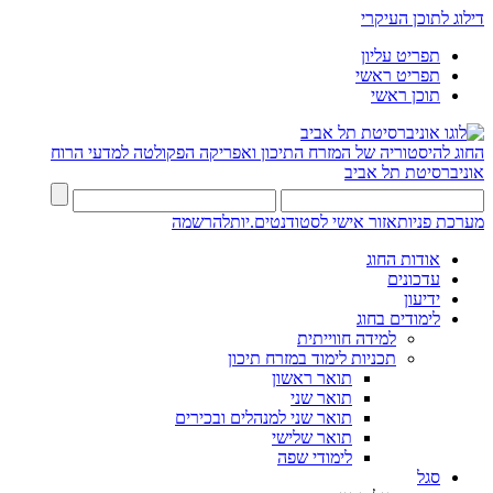
דילוג לתוכן העיקרי
תפריט עליון
תפריט ראשי
תוכן ראשי
החוג להיסטוריה של המזרח התיכון ואפריקה
הפקולטה למדעי הרוח
אוניברסיטת תל אביב
מערכת פניות
אזור אישי לסטודנטים.יות
להרשמה
אודות החוג
עדכונים
ידיעון
לימודים בחוג
למידה חווייתית
תכניות לימוד במזרח תיכון
תואר ראשון
תואר שני
תואר שני למנהלים ובכירים
תואר שלישי
לימודי שפה
סגל