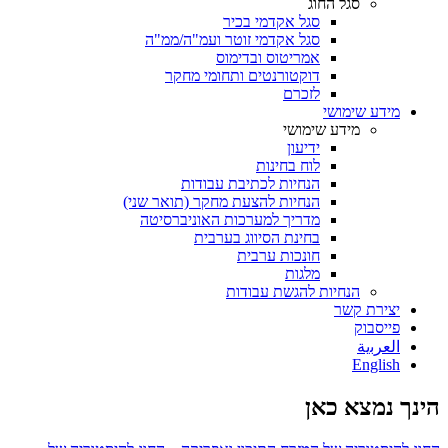
סגל החוג
סגל אקדמי בכיר
סגל אקדמי זוטר ועמ"ה/ממ"ה
אמריטוס ובדימוס
דוקטורנטים ותחומי מחקר
לזכרם
מידע שימושי
מידע שימושי
ידיעון
לוח בחינות
הנחיות לכתיבת עבודות
הנחיות להצעת מחקר (תואר שני)
מדריך למערכות האוניברסיטה
בחינת הסיווג בערבית
חונכות ערבית
מלגות
הנחיות להגשת עבודות
יצירת קשר
פייסבוק
ﺍﻟﻌﺮﺑﻳﺔ
English
הינך נמצא כאן