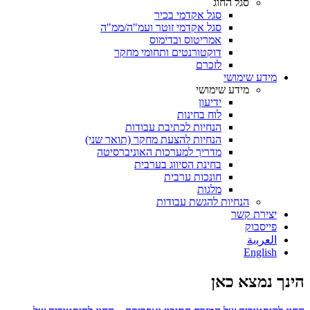
סגל החוג
סגל אקדמי בכיר
סגל אקדמי זוטר ועמ"ה/ממ"ה
אמריטוס ובדימוס
דוקטורנטים ותחומי מחקר
לזכרם
מידע שימושי
מידע שימושי
ידיעון
לוח בחינות
הנחיות לכתיבת עבודות
הנחיות להצעת מחקר (תואר שני)
מדריך למערכות האוניברסיטה
בחינת הסיווג בערבית
חונכות ערבית
מלגות
הנחיות להגשת עבודות
יצירת קשר
פייסבוק
ﺍﻟﻌﺮﺑﻳﺔ
English
הינך נמצא כאן