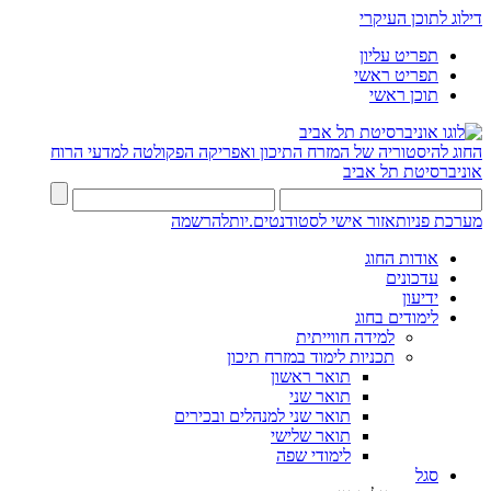
דילוג לתוכן העיקרי
תפריט עליון
תפריט ראשי
תוכן ראשי
החוג להיסטוריה של המזרח התיכון ואפריקה
הפקולטה למדעי הרוח
אוניברסיטת תל אביב
מערכת פניות
אזור אישי לסטודנטים.יות
להרשמה
אודות החוג
עדכונים
ידיעון
לימודים בחוג
למידה חווייתית
תכניות לימוד במזרח תיכון
תואר ראשון
תואר שני
תואר שני למנהלים ובכירים
תואר שלישי
לימודי שפה
סגל