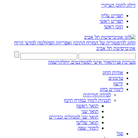
דילוג לתוכן העיקרי
תפריט עליון
תפריט ראשי
תוכן ראשי
החוג להיסטוריה של המזרח התיכון ואפריקה
הפקולטה למדעי הרוח
אוניברסיטת תל אביב
מערכת פניות
אזור אישי לסטודנטים.יות
להרשמה
אודות החוג
עדכונים
ידיעון
לימודים בחוג
למידה חווייתית
תכניות לימוד במזרח תיכון
תואר ראשון
תואר שני
תואר שני למנהלים ובכירים
תואר שלישי
לימודי שפה
סגל