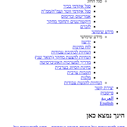
סגל החוג
סגל אקדמי בכיר
סגל אקדמי זוטר ועמ"ה/ממ"ה
אמריטוס ובדימוס
דוקטורנטים ותחומי מחקר
לזכרם
מידע שימושי
מידע שימושי
ידיעון
לוח בחינות
הנחיות לכתיבת עבודות
הנחיות להצעת מחקר (תואר שני)
מדריך למערכות האוניברסיטה
בחינת הסיווג בערבית
חונכות ערבית
מלגות
הנחיות להגשת עבודות
יצירת קשר
פייסבוק
ﺍﻟﻌﺮﺑﻳﺔ
English
הינך נמצא כאן