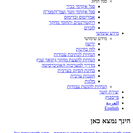
סגל החוג
סגל אקדמי בכיר
סגל אקדמי זוטר ועמ"ה/ממ"ה
אמריטוס ובדימוס
דוקטורנטים ותחומי מחקר
לזכרם
מידע שימושי
מידע שימושי
ידיעון
לוח בחינות
הנחיות לכתיבת עבודות
הנחיות להצעת מחקר (תואר שני)
מדריך למערכות האוניברסיטה
בחינת הסיווג בערבית
חונכות ערבית
מלגות
הנחיות להגשת עבודות
יצירת קשר
פייסבוק
ﺍﻟﻌﺮﺑﻳﺔ
English
הינך נמצא כאן