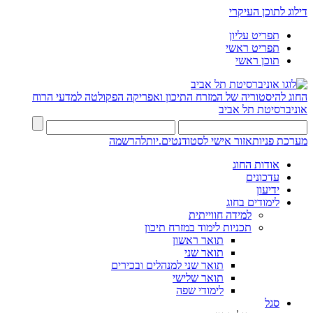
דילוג לתוכן העיקרי
תפריט עליון
תפריט ראשי
תוכן ראשי
החוג להיסטוריה של המזרח התיכון ואפריקה
הפקולטה למדעי הרוח
אוניברסיטת תל אביב
מערכת פניות
אזור אישי לסטודנטים.יות
להרשמה
אודות החוג
עדכונים
ידיעון
לימודים בחוג
למידה חווייתית
תכניות לימוד במזרח תיכון
תואר ראשון
תואר שני
תואר שני למנהלים ובכירים
תואר שלישי
לימודי שפה
סגל