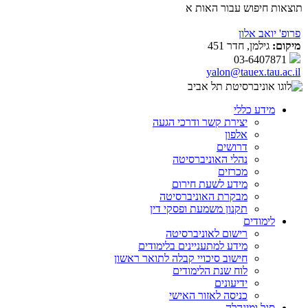
תוצאות חיפוש עבור האות א
פרופ' יואב אלון
מיקום:
גילמן, חדר 451
03-6407871
yalon@tauex.tau.ac.il
מידע כללי
יצירת קשר ודרכי הגעה
אלפון
דרושים
נהלי האוניברסיטה
מכרזים
מידע לשעת חירום
מבקרת האוניברסיטה
תקנון משמעת ופסקי דין
לימודים
רישום לאוניברסיטה
מידע למתעניינים בלימודים
חישוב סיכויי קבלה לתואר ראשון
לוח שנת הלימודים
ידיעונים
כניסה לאזור האישי
סגל ומינהלה