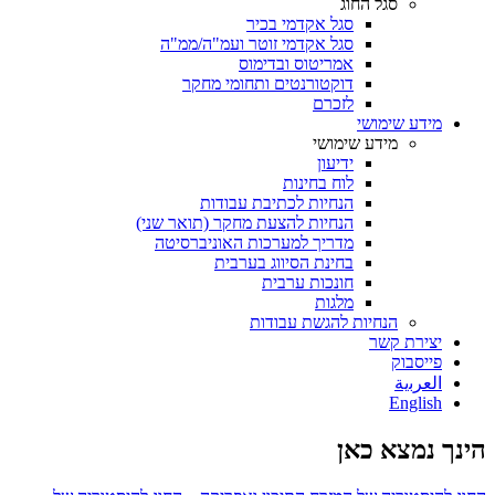
סגל החוג
סגל אקדמי בכיר
סגל אקדמי זוטר ועמ"ה/ממ"ה
אמריטוס ובדימוס
דוקטורנטים ותחומי מחקר
לזכרם
מידע שימושי
מידע שימושי
ידיעון
לוח בחינות
הנחיות לכתיבת עבודות
הנחיות להצעת מחקר (תואר שני)
מדריך למערכות האוניברסיטה
בחינת הסיווג בערבית
חונכות ערבית
מלגות
הנחיות להגשת עבודות
יצירת קשר
פייסבוק
ﺍﻟﻌﺮﺑﻳﺔ
English
הינך נמצא כאן