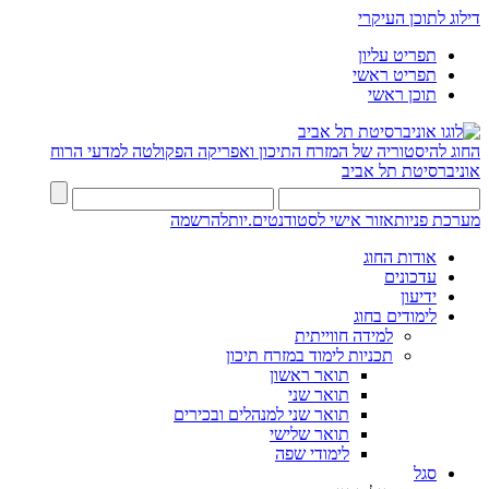
דילוג לתוכן העיקרי
תפריט עליון
תפריט ראשי
תוכן ראשי
החוג להיסטוריה של המזרח התיכון ואפריקה
הפקולטה למדעי הרוח
אוניברסיטת תל אביב
מערכת פניות
אזור אישי לסטודנטים.יות
להרשמה
אודות החוג
עדכונים
ידיעון
לימודים בחוג
למידה חווייתית
תכניות לימוד במזרח תיכון
תואר ראשון
תואר שני
תואר שני למנהלים ובכירים
תואר שלישי
לימודי שפה
סגל