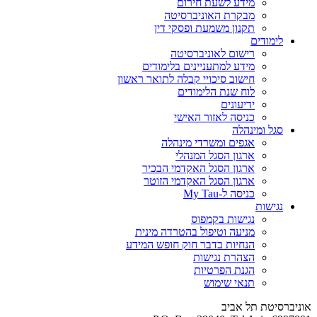
מידע לשעת חירום
מבקרת האוניברסיטה
תקנון משמעת ופסקי דין
לימודים
רישום לאוניברסיטה
מידע למתעניינים בלימודים
חישוב סיכויי קבלה לתואר ראשון
לוח שנת הלימודים
ידיעונים
כניסה לאזור האישי
סגל ומינהלה
אגפים ומשרדי מינהלה
ארגון הסגל המנהלי
ארגון הסגל האקדמי הבכיר
ארגון הסגל האקדמי הזוטר
כניסה ל-My Tau
נגישות
נגישות בקמפוס
מניעה וטיפול בהטרדה מינית
הנחיות בדבר חוק חופש המידע
הצהרת נגישות
הגנת הפרטיות
תנאי שימוש
אוניברסיטת תל אביב