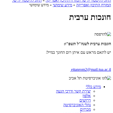
החוג להיסטוריה של המזרח התיכון ואפריקה
»
החוג להיסטוריה של
המזרח התיכון ואפריקה
»
מידע שימושי
»
מידע שימושי
חונכות ערבית
חונכות ערבית לשנה"ל תשפ"ו:
יש לתאם מראש עם איתן רום החונך במייל:
eitanrom2@mail.tua.ac.il
מידע כללי
יצירת קשר ודרכי הגעה
אלפון
דרושים
נהלי האוניברסיטה
מכרזים