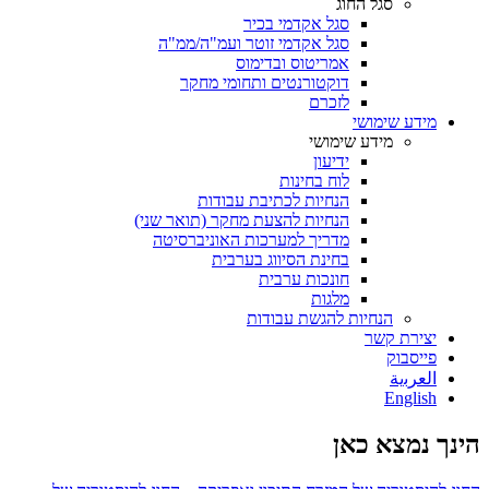
סגל החוג
סגל אקדמי בכיר
סגל אקדמי זוטר ועמ"ה/ממ"ה
אמריטוס ובדימוס
דוקטורנטים ותחומי מחקר
לזכרם
מידע שימושי
מידע שימושי
ידיעון
לוח בחינות
הנחיות לכתיבת עבודות
הנחיות להצעת מחקר (תואר שני)
מדריך למערכות האוניברסיטה
בחינת הסיווג בערבית
חונכות ערבית
מלגות
הנחיות להגשת עבודות
יצירת קשר
פייסבוק
ﺍﻟﻌﺮﺑﻳﺔ
English
הינך נמצא כאן