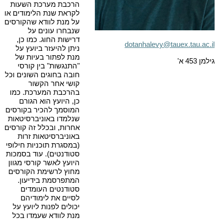
הרכבת מערכת השעות
לקראת שנת הלימודים או
על מנת לוודא שהקורסים
שנבחרו עונים על
דרישות החוג. כמו כן,
dotanhalevy@tauex.tau.ac.il
ניתן להיעזר ביועץ על
מנת לפתור בעיות של
גילמן 453 א'
"התנגשות" בין קורסי
חובה בחוגים השונים וכל
קושי אחר הקשור
בהרכבת המערכת. כמו
כן, היועץ הוא הגורם
המוסמך להכיר בקורסים
שנלמדו באוניברסיטאות
אחרות, ובכלל זה קורסים
באוניברסיטאות זרות
(במסגרת תוכניות חילופי
סטודנטים). עוד בסמכות
היועץ לאשר קורסי מגוון
מחוץ לרשימת הקורסים
המתפרסמת בידיעון.
סטודנטים העומדים
לסיים את לימודיהם
יכולים לפנות ליועץ על
מנת לוודא שעמדו בכל