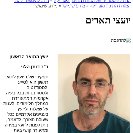
החוג להיסטוריה של המזרח התיכון ואפריקה
»
החוג להיסטוריה של
המזרח התיכון ואפריקה
»
מידע שימושי
»
מידע שימושי
יועצי תארים
יועץ התואר הראשון
ד"ר דותן הלוי
תפקידו של היועץ לתואר
ראשון הוא לסייע
לסטודנטים
ולסטודנטיות בכל בעיה
אקדמית המתעוררת
במהלך הלימודים, לענות
על שאלות ולייעץ
בעניינים אקדמיים ככל
שעולה הצורך. לדוגמה,
ניתן לפנות ליועץ במידה
ומתעורר קושי בעת