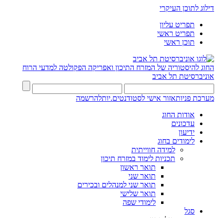
דילוג לתוכן העיקרי
תפריט עליון
תפריט ראשי
תוכן ראשי
החוג להיסטוריה של המזרח התיכון ואפריקה
הפקולטה למדעי הרוח
אוניברסיטת תל אביב
מערכת פניות
אזור אישי לסטודנטים.יות
להרשמה
אודות החוג
עדכונים
ידיעון
לימודים בחוג
למידה חווייתית
תכניות לימוד במזרח תיכון
תואר ראשון
תואר שני
תואר שני למנהלים ובכירים
תואר שלישי
לימודי שפה
סגל