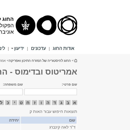
תוכן
תפריט
עליון
ראשי
החוג ל
הפקולט
אוניבר
אודות החוג
עדכונים
ידיעון
לימ
|
|
|
הינך נמצא כאן
>
החוג להיסטוריה של המזרח התיכון ואפריקה
> אמרי
אמריטוס ובדימוס - ה
שם פרטי:
שם משפחה:
א
ב
ג
ד
ה
ו
ז
ח
ט
י
כ
ל
תוצאות חיפוש עבור האות ק
שם
יחידה
ד"ר לאה קינברג