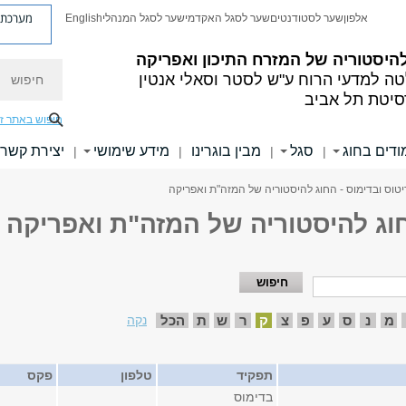
מערכת פ
אלפון
שער לסטודנטים
שער לסגל האקדמי
שער לסגל המנהלי
English
היסטוריה של המזרח התיכון ואפריקה
חיפוש
ה למדעי הרוח
ע"ש לסטר וסאלי אנטין
סיטת תל אביב
חיפוש באתר ז
ודים בחוג
סגל
מבין בוגרינו
מידע שימושי
יצירת קשר
|
|
|
|
טוס ובדימוס - החוג להיסטוריה של המזה"ת ואפריקה
חוג להיסטוריה של המזה"ת ואפריקה
מ
נ
ס
ע
פ
צ
ק
ר
ש
ת
הכל
נקה
תפקיד
טלפון
פקס
בדימוס