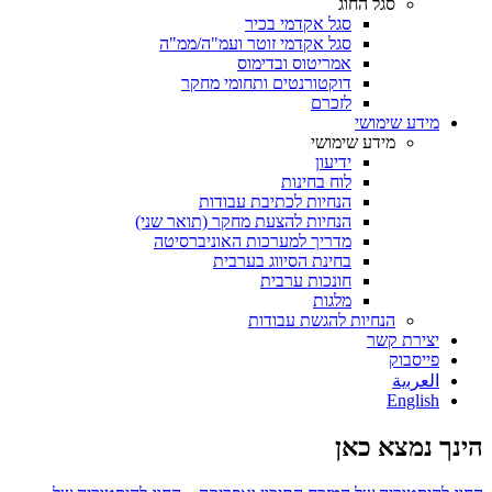
סגל החוג
סגל אקדמי בכיר
סגל אקדמי זוטר ועמ"ה/ממ"ה
אמריטוס ובדימוס
דוקטורנטים ותחומי מחקר
לזכרם
מידע שימושי
מידע שימושי
ידיעון
לוח בחינות
הנחיות לכתיבת עבודות
הנחיות להצעת מחקר (תואר שני)
מדריך למערכות האוניברסיטה
בחינת הסיווג בערבית
חונכות ערבית
מלגות
הנחיות להגשת עבודות
יצירת קשר
פייסבוק
ﺍﻟﻌﺮﺑﻳﺔ
English
הינך נמצא כאן