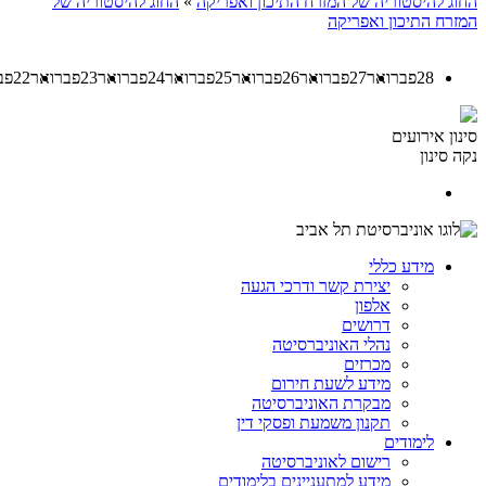
החוג להיסטוריה של המזרח התיכון ואפריקה
»
החוג להיסטוריה של
המזרח התיכון ואפריקה
28
פברואר
27
פברואר
26
פברואר
25
פברואר
24
פברואר
23
פברואר
22
פב
סינון אירועים
נקה סינון
מידע כללי
יצירת קשר ודרכי הגעה
אלפון
דרושים
נהלי האוניברסיטה
מכרזים
מידע לשעת חירום
מבקרת האוניברסיטה
תקנון משמעת ופסקי דין
לימודים
רישום לאוניברסיטה
מידע למתעניינים בלימודים