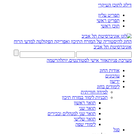
דילוג לתוכן העיקרי
תפריט עליון
תפריט ראשי
תוכן ראשי
החוג להיסטוריה של המזרח התיכון ואפריקה
הפקולטה למדעי הרוח
אוניברסיטת תל אביב
מערכת פניות
אזור אישי לסטודנטים.יות
להרשמה
אודות החוג
עדכונים
ידיעון
לימודים בחוג
למידה חווייתית
תכניות לימוד במזרח תיכון
תואר ראשון
תואר שני
תואר שני למנהלים ובכירים
תואר שלישי
לימודי שפה
סגל