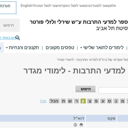
מערכת פ
אלפון
שער לסטודנטים
שער לסגל האקדמי
שער לסגל המנהלי
English
חיפוש
פר למדעי התרבות ע"ש שירלי ולזלי פורטר
סיטת תל אביב
חיפוש באתר ז
לימודים לתואר שלישי
טפסים מקוונים
תקנונים והנחיות
ב
|
|
|
גל אקדמי של ביה"ס למדעי התרבות - לימודי מגדר
למדעי התרבות - לימודי מגדר
מ
נ
ס
ע
פ
צ
ק
ר
ש
ת
הכל
נקה
פקס
דוא"ל