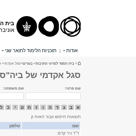
תוכן
תפריט
עליון
ראשי
בית הס
אוניבר
אודות
תוכניות הלימוד לתואר שני
|
הינך נמצא כאן
>
בית הספר למדעי התרבות
>
בוגרים
>
סגל אקדמי
> ס
סגל אקדמי של ביה"ס 
שם פרטי:
שם משפחה:
א
ב
ג
ד
ה
ו
ז
ח
ט
י
כ
ל
תוצאות חיפוש עבור האות ק
שם
טלפון
ד"ר ניר קדם