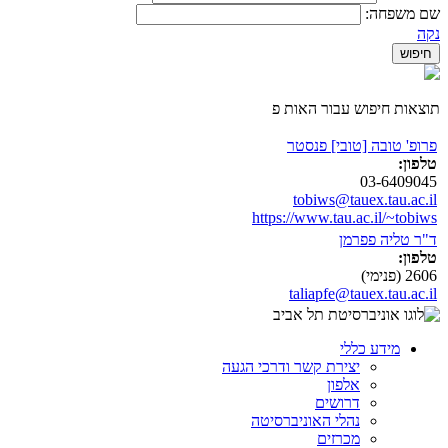
שם משפחה:
נקה
תוצאות חיפוש עבור האות פ
פרופ' טובה [טובי] פנסטר
טלפון:
03-6409045
tobiws@tauex.tau.ac.il
https://www.tau.ac.il/~tobiws
ד"ר טליה פפרמן
טלפון:
2606 (פנימי)
taliapfe@tauex.tau.ac.il
מידע כללי
יצירת קשר ודרכי הגעה
אלפון
דרושים
נהלי האוניברסיטה
מכרזים