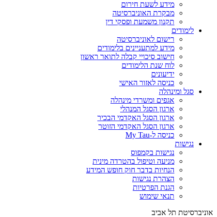
מידע לשעת חירום
מבקרת האוניברסיטה
תקנון משמעת ופסקי דין
לימודים
רישום לאוניברסיטה
מידע למתעניינים בלימודים
חישוב סיכויי קבלה לתואר ראשון
לוח שנת הלימודים
ידיעונים
כניסה לאזור האישי
סגל ומינהלה
אגפים ומשרדי מינהלה
ארגון הסגל המנהלי
ארגון הסגל האקדמי הבכיר
ארגון הסגל האקדמי הזוטר
כניסה ל-My Tau
נגישות
נגישות בקמפוס
מניעה וטיפול בהטרדה מינית
הנחיות בדבר חוק חופש המידע
הצהרת נגישות
הגנת הפרטיות
תנאי שימוש
אוניברסיטת תל אביב