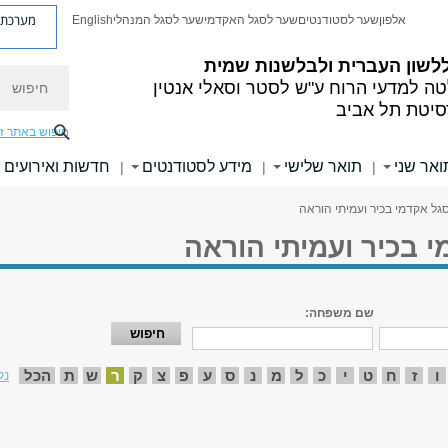
מערכת פ
אלפון
שער לסטודנטים
שער לסגל האקדמי
שער לסגל המנהלי
English
לשון העברית
ולבלשנות שמית
חיפוש
ה למדעי הרוח
ע"ש לסטר וסאלי אנטין
סיטת תל אביב
חיפוש באתר ז
ואר שני
תואר שלישי
מידע לסטודנטים
חדשות ואירועים
|
|
|
גל אקדמי בכיר ועמיתי הוראה
 בכיר ועמיתי הוראה
שם משפחה:
ו
ז
ח
ט
י
כ
ל
מ
נ
ס
ע
פ
צ
ק
ר
ש
ת
הכל
נק