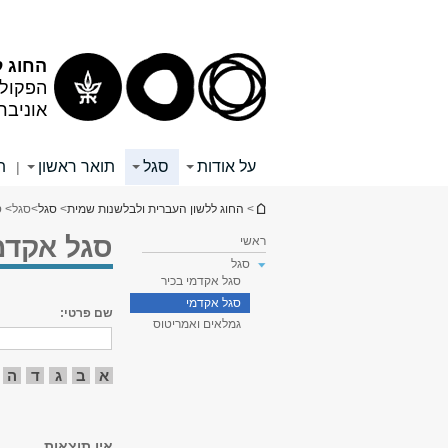
תוכן
תפריט
עליון
ראשי
החוג ל
הפקולט
אוניבר
על אודות
סגל
תואר ראשון
ת
|
הינך נמצא כאן
>
החוג ללשון העברית ולבלשנות שמית
>
סגל
>
סגל
> ס
סגל אקדמי
ראשי
סגל
סגל אקדמי בכיר
סגל אקדמי
שם פרטי:
גמלאים ואמריטוס
א
ב
ג
ד
ה
אין תוצאות