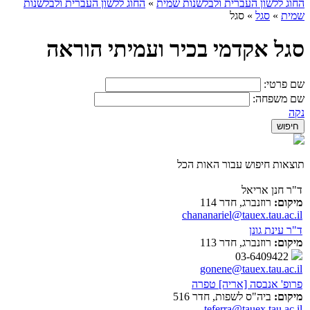
החוג ללשון העברית ולבלשנות שמית
»
החוג ללשון העברית ולבלשנות
שמית
»
סגל
»
סגל
סגל אקדמי בכיר ועמיתי הוראה
שם פרטי:
שם משפחה:
נקה
תוצאות חיפוש עבור האות הכל
ד"ר חנן אריאל
מיקום:
רוזנברג, חדר 114
chananariel@tauex.tau.ac.il
ד"ר עינת גונן
מיקום:
רוזנברג, חדר 113
03-6409422
gonene@tauex.tau.ac.il
פרופ' אנבסה [אריה] טפרה
מיקום:
ביה"ס לשפות, חדר 516
teferra@tauex.tau.ac.il