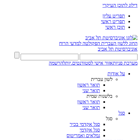
דילוג לתוכן העיקרי
תפריט עליון
תפריט ראשי
תוכן ראשי
החוג ללשון העברית
הפקולטה למדעי הרוח
אוניברסיטת תל אביב
מערכת פניות
אזור אישי לסטודנטים.יות
להרשמה
על אודות
לשון עברית
תואר ראשון
תואר שני
בלשנות שמית
תואר ראשון
תואר שני
סגל
סגל
סגל אקדמי בכיר
סגל אקדמי
גמלאים ואמריטוס