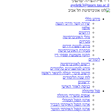
ד"ר איילת-צרלה קמינצקי
ayeletk3@tauex.tau.ac.il
מידע כללי
יצירת קשר ודרכי הגעה
אלפון
דרושים
נהלי האוניברסיטה
מכרזים
מידע לשעת חירום
מבקרת האוניברסיטה
תקנון משמעת ופסקי דין
לימודים
רישום לאוניברסיטה
מידע למתעניינים בלימודים
חישוב סיכויי קבלה לתואר ראשון
לוח שנת הלימודים
ידיעונים
כניסה לאזור האישי
סגל ומינהלה
אגפים ומשרדי מינהלה
ארגון הסגל המנהלי
ארגון הסגל האקדמי הבכיר
ארגון הסגל האקדמי הזוטר