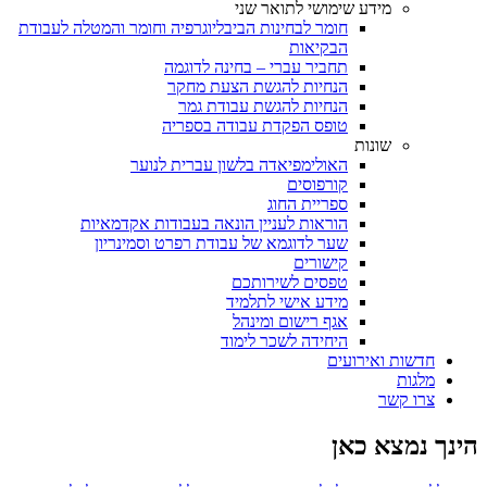
מידע שימושי לתואר שני
חומר לבחינות הביבליוגרפיה וחומר והמטלה לעבודת
הבקיאות
תחביר עברי – בחינה לדוגמה
הנחיות להגשת הצעת מחקר
הנחיות להגשת עבודת גמר
טופס הפקדת עבודה בספריה
שונות
האולימפיאדה בלשון עברית לנוער
קורפוסים
ספריית החוג
הוראות לעניין הונאה בעבודות אקדמאיות
שער לדוגמא של עבודת רפרט וסמינריון
קישורים
טפסים לשירותכם
מידע אישי לתלמיד
אגף רישום ומינהל
היחידה לשכר לימוד
חדשות ואירועים
מלגות
צרו קשר
הינך נמצא כאן