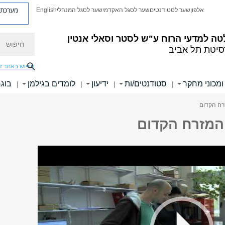
מערכת פ
אלפון
שער לסטודנטים
שער לסגל האקדמי
שער לסגל המנהלי
English
חיפוש
טה למדעי הרוח
ע"ש לסטר וסאלי אנטין
סיטת תל אביב
חיפוש באתר ז
ומכוני מחקר
סטודנטים/ות
ידיעון
לומדים בגילמן
בוגר
|
|
|
|
זרח הקדום
 המזרח הקדום