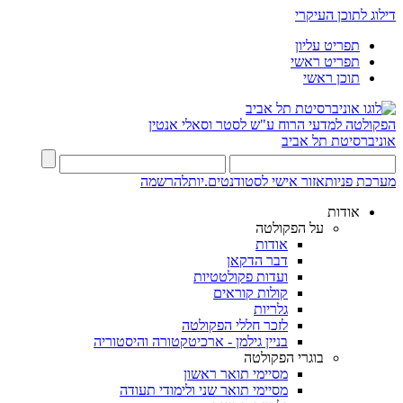
דילוג לתוכן העיקרי
תפריט עליון
תפריט ראשי
תוכן ראשי
הפקולטה למדעי הרוח
ע"ש לסטר וסאלי אנטין
אוניברסיטת תל אביב
מערכת פניות
אזור אישי לסטודנטים.יות
להרשמה
אודות
על הפקולטה
אודות
דבר הדקאן
ועדות פקולטטיות
קולות קוראים
גלריות
לזכר חללי הפקולטה
בניין גילמן - ארכיטקטורה והיסטוריה
בוגרי הפקולטה
מסיימי תואר ראשון
מסיימי תואר שני ולימודי תעודה