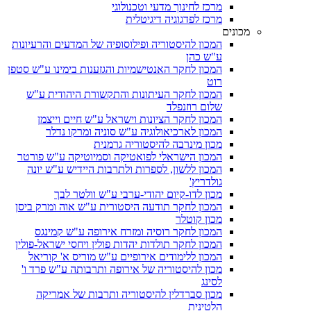
מרכז לחינוך מדעי וטכנולוגי
מרכז לפדגוגיה דיגיטלית
מכונים
המכון להיסטוריה ופילוסופיה של המדעים והרעיונות
ע"ש כהן
המכון לחקר האנטישמיות והגזענות בימינו ע"ש סטפן
רוט
המכון לחקר העיתונות והתקשורת היהודית ע"ש
שלום רוזנפלד
המכון לחקר הציונות וישראל ע"ש חיים וייצמן
המכון לארכיאולוגיה ע"ש סוניה ומרקו נדלר
מכון מינרבה להיסטוריה גרמנית
המכון הישראלי לפואטיקה וסמיוטיקה ע"ש פורטר
המכון ללשון, לספרות ולתרבות היידיש ע"ש יונה
גולדריץ'
מכון לדו-קיום יהודי-ערבי ע"ש וולטר לבך
המכון לחקר תודעה היסטורית ע"ש אוה ומרק ביסן
מכון קוטלר
המכון לחקר רוסיה ומזרח אירופה ע"ש קמינגס
המכון לחקר תולדות יהדות פולין ויחסי ישראל-פולין
המכון ללימודים אירופיים ע"ש מוריס א' קוריאל
מכון להיסטוריה של אירופה ותרבותה ע"ש פרד ו'
לסינג
מכון סברדלין להיסטוריה ותרבות של אמריקה
הלטינית