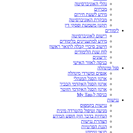
נהלי האוניברסיטה
מכרזים
מידע לשעת חירום
מבקרת האוניברסיטה
תקנון משמעת ופסקי דין
לימודים
רישום לאוניברסיטה
מידע למתעניינים בלימודים
חישוב סיכויי קבלה לתואר ראשון
לוח שנת הלימודים
ידיעונים
כניסה לאזור האישי
סגל ומינהלה
אגפים ומשרדי מינהלה
ארגון הסגל המנהלי
ארגון הסגל האקדמי הבכיר
ארגון הסגל האקדמי הזוטר
כניסה ל-My Tau
נגישות
נגישות בקמפוס
מניעה וטיפול בהטרדה מינית
הנחיות בדבר חוק חופש המידע
הצהרת נגישות
הגנת הפרטיות
תנאי שימוש