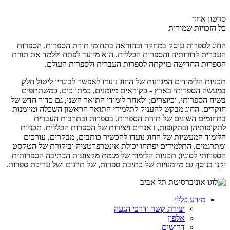
סרטון אחד
כל הזכויות שמורות
החוג לספרות עוסק במחקר ובהוראה בתחומי תורת הספרות, הספרות
העברית לדורותיה והספרות הכללית. הוא מיועד לפתח וללמד את תורת
הספרות החדישה בזיקתה לספרות העברית ולספרות העולם.
תכניות הלימודים המגוונות של החוג נועדו לאפשר לבוגריו ליטול חלק
במעשה הספרותי בארץ - כקוראים מיומנים, כמתווכים, כמשתתפים
בשיח הספרותי, וכיוצרים; ולאחר לימודי התואר השני, גם כדור חדש של
חוקרים. החוג מבקש להעניק לתלמידי התואר הראשון השכלה ומיומנות
בתחומים השונים של תורת הספרות, בספרות ובתרבות העברית
לתקופותיהן ובתקופות, ז'אנרים ויצירות של הספרות הכללית. תכניות
הלימוד המעשיות של החוג נועדו להכשיר כותבים, מבקרים, עורכים
ומתרגמים. התלמידים יפתחו יכולת אינטרפרטציה וביקורת של הטקסט
הספרותי לסוגיו; תכניות הלימוד של מגמת מקצועות הכתיבה הספרותית
יקנו בנוסף גם מיומנויות של כתיבת ספרות, של תרגום ושל עריכת ספרות.
מידע כללי
יצירת קשר ודרכי הגעה
אלפון
דרושים