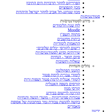
הפרוייקט לחקר תרבויות הים התיכון
מכון קונפוציוס
מכון שנדונג-תל אביב לחקר ישראל והיהדות
סטודנטים/ות
מידע לסטודנטים/ות
לוח שנת הלימודים
Moodle
מתווה תשפ"ו
כיתות מחשבים
התאמות לימודיות
רישום לקורסי ״כלים שלובים״
שירותים וסיוע לסטודנטים/יות
סיום תואר - הנחיות
שאלות ותשובות
נהלים והנחיות
תקנוני הפקולטה
לימודי עברית לרמת פטור
לימודי אנגלית לרמת פטור ושפות זרות
קורסים בשפה האנגלית
קורסי מגוון
הדרכה לרישום בבידינג
עבודות סמינריוניות – מועדי הגשה והנחיות
בקשה להגשת עבודת גמר במתכונת של אסופת
מאמרים
ידיעון