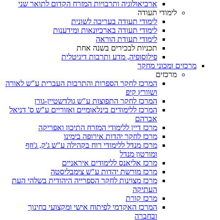
ארכיאולוגיה ותרבויות המזרח הקדום לתואר שני
לימודי תעודה
לימודי תעודה בעריכה לשונית
לימודי תעודה בארכיונאות ומידענות
לימודי תעודת הוראה
תכניות לבכירים בשנה אחת
פילוסופיה, מדע ותרבות דיגיטלית
מרכזים ומכוני מחקר
מרכזים
המרכז לחקר הספרות והתרבות העברית ע"ש לאורה
ושוורץ קיפ
המרכז לחקר התפוצות ע"ש גולדשטיין-גורן
המרכז ללימודים בינלאומיים ואזוריים ע"ש ס' דניאל
אברהם
מרכז דיין ללימודי המזרח התיכון ואפריקה
מרכז לחקר יהדות אירופה בימינו
מרכז מנדל ללימודי רוח בקהילה ע"ש ג'ק, ג'וזף
ומורטון מנדל
מרכז אליאנס ללימודים איראניים
מרכז מורשת יהדות ע"ש צימבליסטה
מרכז מצוינות לחקר הספרייה היהודית בשלהי העת
העתיקה
מרכז קורת
המרכז האקדמי לפיתוח אישי ומקצועי בחינוך
ובחברה