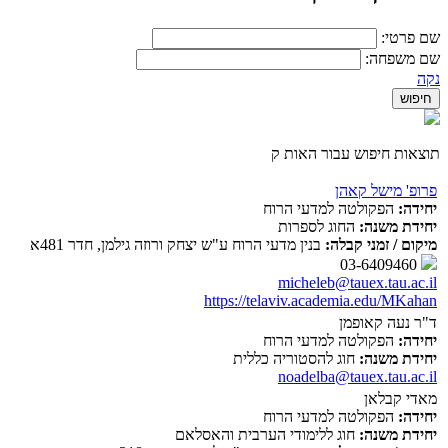
שם פרטי:
שם משפחה:
נקה
תוצאות חיפוש עבור האות ק
פרופ' מישל קאהן
יחידה:
הפקולטה למדעי הרוח
יחידת משנה:
החוג לספרות
מיקום / זמני קבלה:
בנין מדעי הרוח ע"ש יצחק ורוזה גילמן, חדר 481א
03-6409460
micheleb@tauex.tau.ac.il
https://telaviv.academia.edu/MKahan
ד"ר נעה קאופמן
יחידה:
הפקולטה למדעי הרוח
יחידת משנה:
חוג להסטוריה כללית
noadelba@tauex.tau.ac.il
מאדי קבלאן
יחידה:
הפקולטה למדעי הרוח
יחידת משנה:
חוג ללימודי הערבית והאסלאם