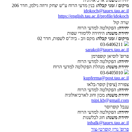
יחידת משנה:
ארכיאולוגיה
מיקום / זמני קבלה:
בנין מדעי הרוח ע"ש יצחק ורוזה גילמן, חדר 206
idokoch@tauex.tau.ac.il
https://english.tau.ac.il/profile/idokoch
שרה קול
יחידה:
הפקולטה למדעי הרוח
יחידת משנה:
היחידה ללימודי שפות
מיקום / זמני קבלה:
מקס ווב - ביה"ס לשפות, חדר 02
03-6406211
sarakol@tauex.tau.ac.il
פרופ' לוסיאן קופפרמן
יחידה:
הפקולטה למדעי הרוח
יחידת משנה:
מנהלת הפקולטה למדעי הרוח
03-6405010
kupferma@post.tau.ac.il
צפורה [ציפי] קופר-בלאו
יחידה:
הפקולטה למדעי הרוח
יחידת משנה:
מכון וחוג לארכיאולוגיה
tsipi.kb@gmail.com
ענבל קופרוסר
יחידה:
הפקולטה למדעי הרוח
יחידת משנה:
חוג לבלשנות
inbalk@tauex.tau.ac.il
פרופ' נדין קופרטי-צור