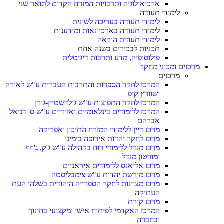
ארכיאולוגיה ותרבויות המזרח הקדום לתואר שני
לימודי תעודה
לימודי תעודה בעריכה לשונית
לימודי תעודה בארכיונאות ומידענות
לימודי תעודת הוראה
תכניות לבכירים בשנה אחת
פילוסופיה, מדע ותרבות דיגיטלית
מרכזים ומכוני מחקר
מרכזים
המרכז לחקר הספרות והתרבות העברית ע"ש לאורה
ושוורץ קיפ
המרכז לחקר התפוצות ע"ש גולדשטיין-גורן
המרכז ללימודים בינלאומיים ואזוריים ע"ש ס' דניאל
אברהם
מרכז דיין ללימודי המזרח התיכון ואפריקה
מרכז לחקר יהדות אירופה בימינו
מרכז מנדל ללימודי רוח בקהילה ע"ש ג'ק, ג'וזף
ומורטון מנדל
מרכז אליאנס ללימודים איראניים
מרכז מורשת יהדות ע"ש צימבליסטה
מרכז מצוינות לחקר הספרייה היהודית בשלהי העת
העתיקה
מרכז קורת
המרכז האקדמי לפיתוח אישי ומקצועי בחינוך
ובחברה