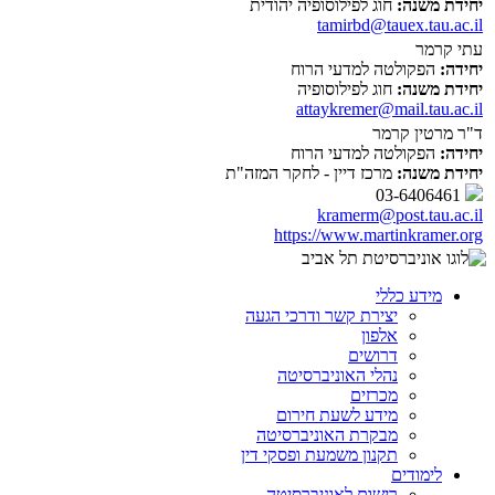
יחידת משנה:
חוג לפילוסופיה יהודית
tamirbd@tauex.tau.ac.il
עתי קרמר
יחידה:
הפקולטה למדעי הרוח
יחידת משנה:
חוג לפילוסופיה
attaykremer@mail.tau.ac.il
ד"ר מרטין קרמר
יחידה:
הפקולטה למדעי הרוח
יחידת משנה:
מרכז דיין - לחקר המזה"ת
03-6406461
kramerm@post.tau.ac.il
https://www.martinkramer.org
מידע כללי
יצירת קשר ודרכי הגעה
אלפון
דרושים
נהלי האוניברסיטה
מכרזים
מידע לשעת חירום
מבקרת האוניברסיטה
תקנון משמעת ופסקי דין
לימודים
רישום לאוניברסיטה