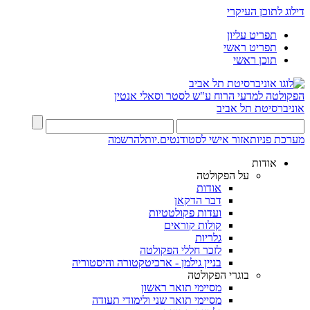
דילוג לתוכן העיקרי
תפריט עליון
תפריט ראשי
תוכן ראשי
הפקולטה למדעי הרוח
ע"ש לסטר וסאלי אנטין
אוניברסיטת תל אביב
מערכת פניות
אזור אישי לסטודנטים.יות
להרשמה
אודות
על הפקולטה
אודות
דבר הדקאן
ועדות פקולטטיות
קולות קוראים
גלריות
לזכר חללי הפקולטה
בניין גילמן - ארכיטקטורה והיסטוריה
בוגרי הפקולטה
מסיימי תואר ראשון
מסיימי תואר שני ולימודי תעודה