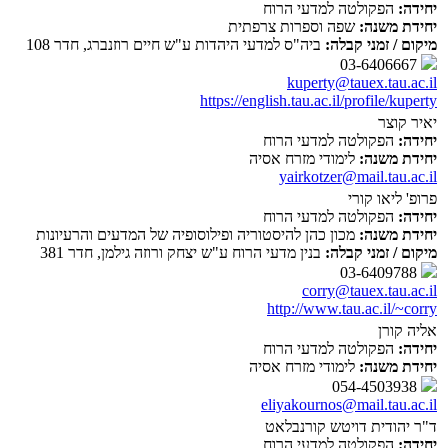
יחידה:
הפקולטה למדעי הרוח
יחידת משנה:
שפה וספרות צרפתית
מיקום / זמני קבלה:
ביה"ס למדעי היהדות ע"ש חיים רוזנברג, חדר 108
03-6406667
kuperty@tauex.tau.ac.il
https://english.tau.ac.il/profile/kuperty
יאיר קוצר
יחידה:
הפקולטה למדעי הרוח
יחידת משנה:
לימודי מזרח אסיה
yairkotzer@mail.tau.ac.il
פרופ' ליאו קורי
יחידה:
הפקולטה למדעי הרוח
יחידת משנה:
מכון כהן להיסטוריה ופילוסופיה של המדעים והרעיונות
מיקום / זמני קבלה:
בנין מדעי הרוח ע"ש יצחק ורוזה גילמן, חדר 381
03-6409788
corry@tauex.tau.ac.il
http://www.tau.ac.il/~corry
אליה קורן
יחידה:
הפקולטה למדעי הרוח
יחידת משנה:
לימודי מזרח אסיה
054-4503938
eliyakournos@mail.tau.ac.il
ד"ר יהודית דויטש קורנבלאט
יחידה:
הפקולטה למדעי הרוח