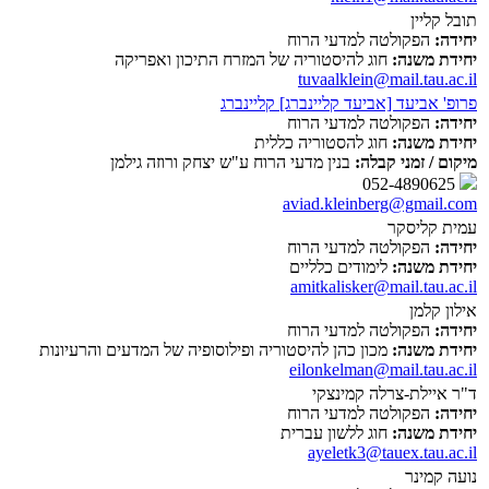
תובל קליין
יחידה:
הפקולטה למדעי הרוח
יחידת משנה:
חוג להיסטוריה של המזרח התיכון ואפריקה
tuvaalklein@mail.tau.ac.il
פרופ' אביעד [אביעד קליינברג] קליינברג
יחידה:
הפקולטה למדעי הרוח
יחידת משנה:
חוג להסטוריה כללית
מיקום / זמני קבלה:
בנין מדעי הרוח ע"ש יצחק ורוזה גילמן
052-4890625
aviad.kleinberg@gmail.com
עמית קליסקר
יחידה:
הפקולטה למדעי הרוח
יחידת משנה:
לימודים כלליים
amitkalisker@mail.tau.ac.il
אילון קלמן
יחידה:
הפקולטה למדעי הרוח
יחידת משנה:
מכון כהן להיסטוריה ופילוסופיה של המדעים והרעיונות
eilonkelman@mail.tau.ac.il
ד"ר איילת-צרלה קמינצקי
יחידה:
הפקולטה למדעי הרוח
יחידת משנה:
חוג ללשון עברית
ayeletk3@tauex.tau.ac.il
נועה קמינר