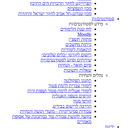
הפרוייקט לחקר תרבויות הים התיכון
מכון קונפוציוס
מכון שנדונג-תל אביב לחקר ישראל והיהדות
סטודנטים/ות
מידע לסטודנטים/ות
לוח שנת הלימודים
Moodle
מתווה תשפ"ו
כיתות מחשבים
התאמות לימודיות
רישום לקורסי ״כלים שלובים״
שירותים וסיוע לסטודנטים/יות
סיום תואר - הנחיות
שאלות ותשובות
נהלים והנחיות
תקנוני הפקולטה
לימודי עברית לרמת פטור
לימודי אנגלית לרמת פטור ושפות זרות
קורסים בשפה האנגלית
קורסי מגוון
הדרכה לרישום בבידינג
עבודות סמינריוניות – מועדי הגשה והנחיות
בקשה להגשת עבודת גמר במתכונת של אסופת
מאמרים
ידיעון