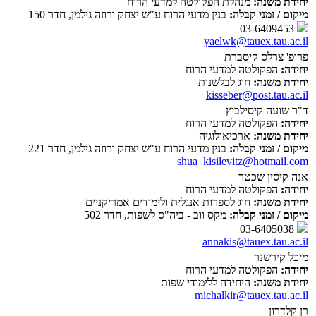
יחידת משנה:
מנהלת הפקולטה למדעי הרוח
מיקום / זמני קבלה:
בנין מדעי הרוח ע"ש יצחק ורוזה גילמן, חדר 150
03-6409453
yaelwk@tauex.tau.ac.il
פרופ' צרלס קיסברת
יחידה:
הפקולטה למדעי הרוח
יחידת משנה:
חוג לבלשנות
kisseber@post.tau.ac.il
ד"ר שועה קיסילביץ
יחידה:
הפקולטה למדעי הרוח
יחידת משנה:
ארכיאולוגיה
מיקום / זמני קבלה:
בנין מדעי הרוח ע"ש יצחק ורוזה גילמן, חדר 221
shua_kisilevitz@hotmail.com
אנה קיסין שכטר
יחידה:
הפקולטה למדעי הרוח
יחידת משנה:
חוג לספרות אנגלית ולימודים אמריקניים
מיקום / זמני קבלה:
מקס ווב - ביה"ס לשפות, חדר 502
03-6405038
annakis@tauex.tau.ac.il
מיכל קירשנר
יחידה:
הפקולטה למדעי הרוח
יחידת משנה:
היחידה ללימודי שפות
michalkir@tauex.tau.ac.il
רן קלדרון