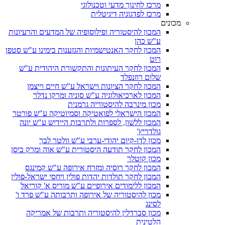
מרכז לחינוך מדעי וטכנולוגי
מרכז לפדגוגיה דיגיטלית
מכונים
המכון להיסטוריה ופילוסופיה של המדעים והרעיונות
ע"ש כהן
המכון לחקר האנטישמיות והגזענות בימינו ע"ש סטפן
רוט
המכון לחקר העיתונות והתקשורת היהודית ע"ש
שלום רוזנפלד
המכון לחקר הציונות וישראל ע"ש חיים וייצמן
המכון לארכיאולוגיה ע"ש סוניה ומרקו נדלר
מכון מינרבה להיסטוריה גרמנית
המכון הישראלי לפואטיקה וסמיוטיקה ע"ש פורטר
המכון ללשון, לספרות ולתרבות היידיש ע"ש יונה
גולדריץ'
מכון לדו-קיום יהודי-ערבי ע"ש וולטר לבך
המכון לחקר תודעה היסטורית ע"ש אוה ומרק ביסן
מכון קוטלר
המכון לחקר רוסיה ומזרח אירופה ע"ש קמינגס
המכון לחקר תולדות יהדות פולין ויחסי ישראל-פולין
המכון ללימודים אירופיים ע"ש מוריס א' קוריאל
מכון להיסטוריה של אירופה ותרבותה ע"ש פרד ו'
לסינג
מכון סברדלין להיסטוריה ותרבות של אמריקה
הלטינית