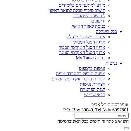
מידע למתעניינים בלימודים
חישוב סיכויי קבלה לתואר ראשון
לוח שנת הלימודים
ידיעונים
כניסה לאזור האישי
סגל ומינהלה
אגפים ומשרדי מינהלה
ארגון הסגל המנהלי
ארגון הסגל האקדמי הבכיר
ארגון הסגל האקדמי הזוטר
כניסה ל-My Tau
נגישות
נגישות בקמפוס
מניעה וטיפול בהטרדה מינית
הנחיות בדבר חוק חופש המידע
הצהרת נגישות
הגנת הפרטיות
תנאי שימוש
אוניברסיטת תל אביב
P.O. Box 39040, Tel Aviv 6997801
חיפוש באתר זה
חיפוש בכל האוניברסיטה