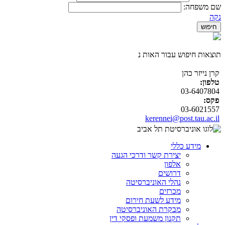
שם משפחה:
נקה
תוצאות חיפוש עבור האות נ
קרן נייזר כהן
טלפון:
03-6407804
פקס:
03-6021557
kerennei@post.tau.ac.il
מידע כללי
יצירת קשר ודרכי הגעה
אלפון
דרושים
נהלי האוניברסיטה
מכרזים
מידע לשעת חירום
מבקרת האוניברסיטה
תקנון משמעת ופסקי דין