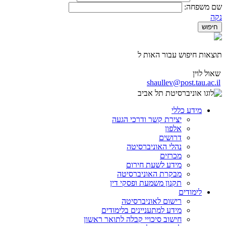
שם משפחה:
נקה
תוצאות חיפוש עבור האות ל
שאול לוין
shaullev@post.tau.ac.il
מידע כללי
יצירת קשר ודרכי הגעה
אלפון
דרושים
נהלי האוניברסיטה
מכרזים
מידע לשעת חירום
מבקרת האוניברסיטה
תקנון משמעת ופסקי דין
לימודים
רישום לאוניברסיטה
מידע למתעניינים בלימודים
חישוב סיכויי קבלה לתואר ראשון