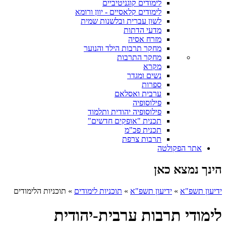
לימודים קוגניטיביים
לימודים קלאסיים - יוון ורומא
לשון עברית ובלשנות שמית
מדעי הדתות
מזרח אסיה
מחקר תרבות הילד והנוער
מחקר התרבות
מקרא
נשים ומגדר
ספרות
ערבית ואסלאם
פילוסופיה
פילוסופיה יהודית ותלמוד
תכנית "אופקים חדשים"
תכנית פכ"מ
תרבות צרפת
אתר הפקולטה
הינך נמצא כאן
ידיעון תשפ"א
»
ידיעון תשפ"א
»
תוכניות לימודים
»
תוכניות הלימודים
לימודי תרבות ערבית-יהודית