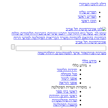
דילוג לתוכן העיקרי
תפריט עליון
תפריט ראשי
תוכן ראשי
שימו לב, בשל נגיף הקורונה ייתכנו שינויים בתכניות הלימודים ובלוח
הבחינות בהתאם להנחיות משרד הבריאות
הפקולטה למדעי הרוח
אוניברסיטת תל אביב
מערכת פניות
אזור אישי לסטודנטים.יות
להרשמה
מידע כללי
מידע כללי
יחידות הלימוד
סגל ומנהלה
אופני לימוד
אופני הוראה
מוסדות וועדות הפקולטה
ראשי בתי ספר
ראשי חוגים ויחידות
ועדות פקולטטיות
מועצת הפקולטה