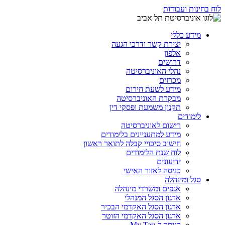
לוח בחינות ועבודות
מידע כללי
יצירת קשר ודרכי הגעה
אלפון
דרושים
נהלי האוניברסיטה
מכרזים
מידע לשעת חירום
מבקרת האוניברסיטה
תקנון משמעת ופסקי דין
לימודים
רישום לאוניברסיטה
מידע למתעניינים בלימודים
חישוב סיכויי קבלה לתואר ראשון
לוח שנת הלימודים
ידיעונים
כניסה לאזור האישי
סגל ומינהלה
אגפים ומשרדי מינהלה
ארגון הסגל המנהלי
ארגון הסגל האקדמי הבכיר
ארגון הסגל האקדמי הזוטר
כניסה ל-My Tau